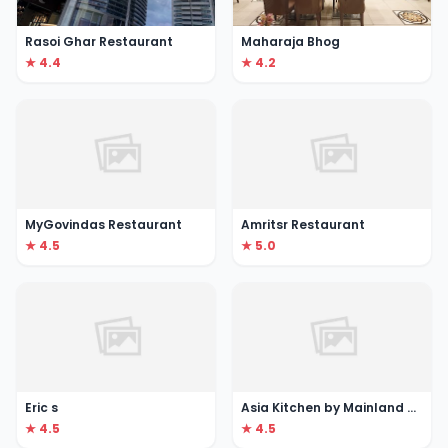
Rasoi Ghar Restaurant
Maharaja Bhog
★ 4.4
★ 4.2
MyGovindas Restaurant
Amritsr Restaurant
★ 4.5
★ 5.0
Eric s
Asia Kitchen by Mainland China
★ 4.5
★ 4.5