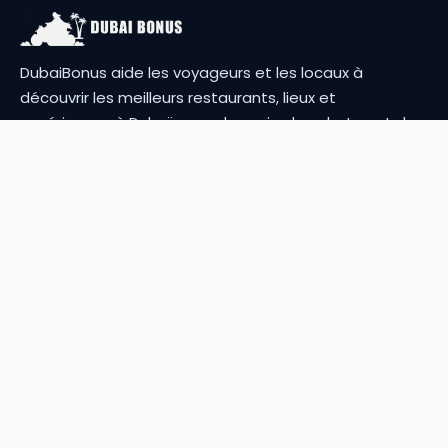
DubaiBonus aide les voyageurs et les locaux à
découvrir les meilleurs restaurants, lieux et
expériences à Dubaï avec des avis, des photos et des
guides utiles.
Avis utiles
Photos récentes
Guides & city picks
EXPLORER
POUR LES PROS
Accueil
Ajouter un lieu
Blog
Contact
Vidéos
Mes avis
Communauté
Créer un compte
RESSOURCES
Mentions légales