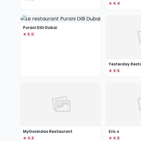
★ 4.4
Purani Dilli Dubai
★ 5.0
★ 4.5
MyGovindas Restaurant
Eric s
★ 4.5
★ 4.5