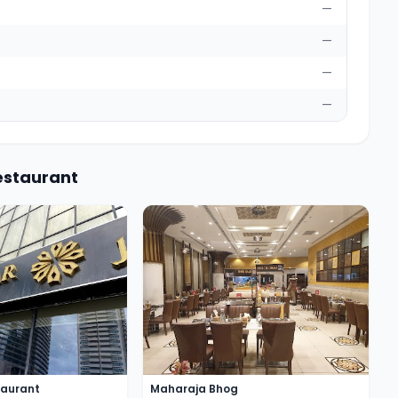
—
—
—
—
estaurant
taurant
Maharaja Bhog