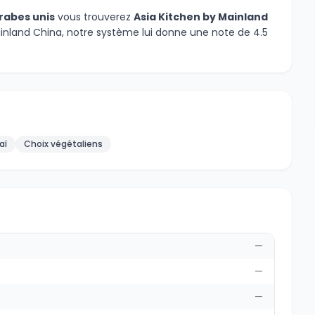
arabes unis
vous trouverez
Asia Kitchen by Mainland
ainland China, notre système lui donne une note de 4.5
aï
Choix végétaliens
—
—
—