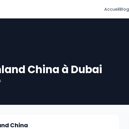
Accueil
Blog
nland China à Dubai
s
and China