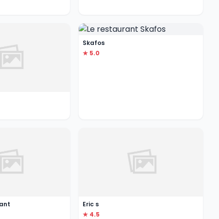
Skafos
★ 5.0
rant
Eric s
★ 4.5