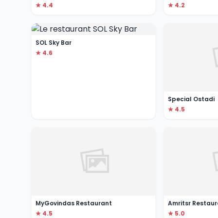
★ 4.4
★ 4.2
SOL Sky Bar
★ 4.6
Special Ostadi
★ 4.5
MyGovindas Restaurant
Amritsr Restau
★ 4.5
★ 5.0