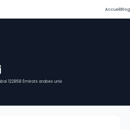
Accueil
Blog
i
ubaï 122858 Émirats arabes unis