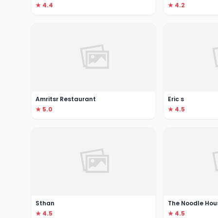
★ 4.4
★ 4.2
Amritsr Restaurant
Eric s
★ 5.0
★ 4.5
Sthan
The Noodle Hou
★ 4.5
★ 4.5