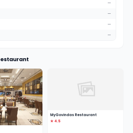
—
—
—
—
Restaurant
MyGovindas Restaurant
★ 4.5