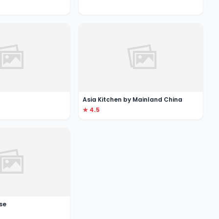
Asia Kitchen by Mainland China
★ 4.5
se