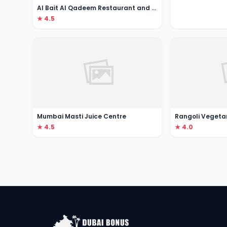
Al Bait Al Qadeem Restaurant and Cafe
★ 4.5
Mumbai Masti Juice Centre
Rangoli Vegeta
★ 4.5
★ 4.0