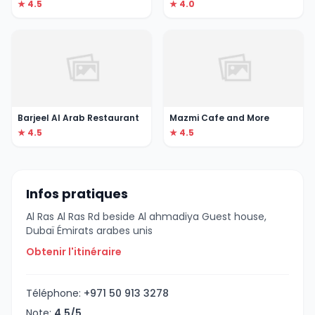
★ 4.5
★ 4.0
Barjeel Al Arab Restaurant
Mazmi Cafe and More
★ 4.5
★ 4.5
Infos pratiques
Al Ras Al Ras Rd beside Al ahmadiya Guest house,
Dubaï Émirats arabes unis
Obtenir l'itinéraire
Téléphone:
+971 50 913 3278
Note:
4.5/5