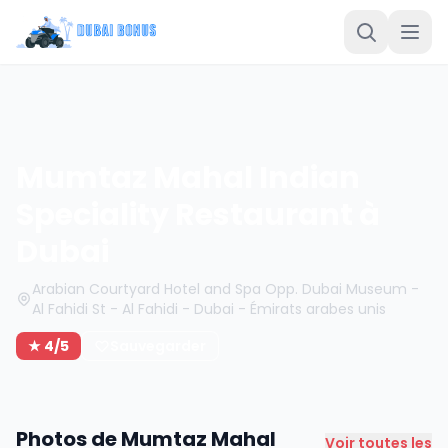
Mumtaz Mahal Indian
Speciality Restaurant à
Dubai
Arabian Courtyard Hotel and Spa Opp. Dubai Museum -
Al Fahidi St - Al Fahidi - Dubai - Émirats arabes unis
★ 4/5
Sauvegarder
Photos de Mumtaz Mahal
Voir toutes les