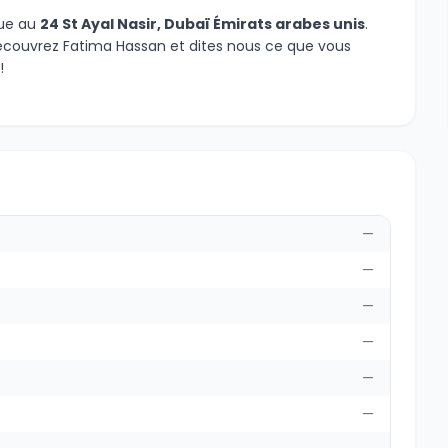
tue au
24 St Ayal Nasir, Dubaï Émirats arabes unis
.
 Découvrez Fatima Hassan et dites nous ce que vous
!
—
—
—
—
—
—