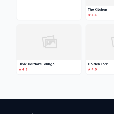
The Kitchen
★ 4.5
Hibiki Karaoke Lounge
Golden Fork
★ 4.5
★ 4.0