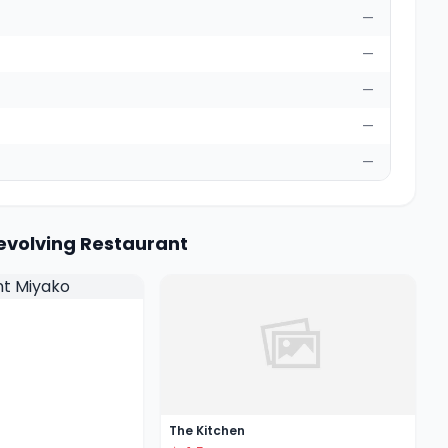
—
—
—
—
—
evolving Restaurant
The Kitchen