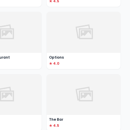
★ 4.5
aurant
Options
★ 4.0
The Bar
★ 4.5