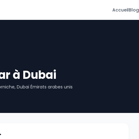
Accueil
Blog
ar à Dubai
orniche, Dubaï Émirats arabes unis
r