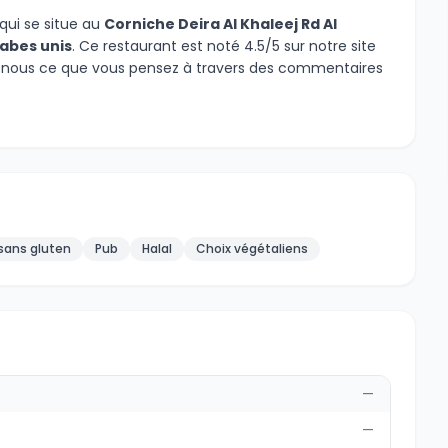
qui se situe au
Corniche Deira Al Khaleej Rd Al
rabes unis
. Ce restaurant est noté 4.5/5 sur notre site
es nous ce que vous pensez à travers des commentaires
 sans gluten
Pub
Halal
Choix végétaliens
—
—