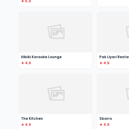
★ 5.0
Hibiki Karaoke Lounge
Pak Liyari Rest
★ 4.5
★ 4.5
The Kitchen
Sbarro
★ 4.5
★ 4.5