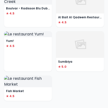
Boulvar - Radisson Blu Dubai Deira Creek
★ 4.5
Al Bait Al Qadeem Restaurant and Cafe
★ 4.5
Yum!
★ 4.5
Sumibiya
★ 5.0
Fish Market
★ 4.5