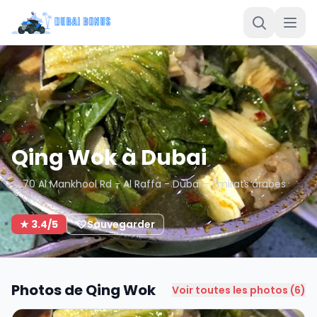
Qing Wok à Dubai
70 Al Mankhool Rd - Al Raffa - Dubai - Émirats arabes
unis
★ 3.4/5
Sauvegarder
Photos de Qing Wok
Voir toutes les photos (6)