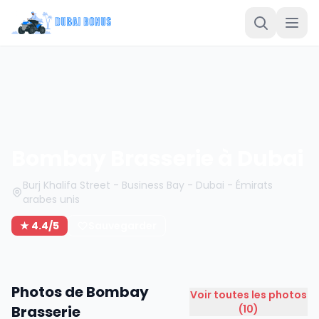
Bombay Brasserie à Dubai
Burj Khalifa Street - Business Bay - Dubai - Émirats
arabes unis
★ 4.4/5
Sauvegarder
Photos de Bombay
Voir toutes les photos
Brasserie
(10)