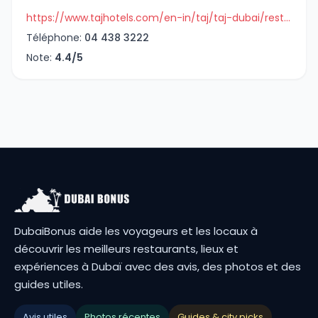
https://www.tajhotels.com/en-in/taj/taj-dubai/restaurants/bombay-brasserie/?utm_source=Google&utm_Campaign=taj-taj-dubai-bombay-brasserie&utm_medium=Local
Téléphone:
04 438 3222
Note:
4.4/5
DubaiBonus aide les voyageurs et les locaux à
découvrir les meilleurs restaurants, lieux et
expériences à Dubaï avec des avis, des photos et des
guides utiles.
Avis utiles
Photos récentes
Guides & city picks