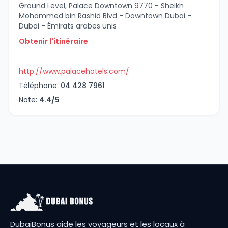
Ground Level, Palace Downtown 9770 - Sheikh
Mohammed bin Rashid Blvd - Downtown Dubai -
Dubai - Émirats arabes unis
Obtenir l'itinéraire
http://www.palacehotels.com/
Téléphone:
04 428 7961
Note:
4.4/5
DubaiBonus aide les voyageurs et les locaux à