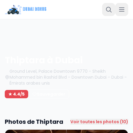
Thiptara à Dubai
Ground Level, Palace Downtown 9770 - Sheikh
Mohammed bin Rashid Blvd - Downtown Dubai - Dubai -
Émirats arabes unis
★ 4.4/5
Sauvegarder
Photos de Thiptara
Voir toutes les photos (10)