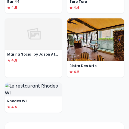
Bar 44
Toro Toro
★ 4.5
★ 4.6
Marina Social by Jason Atherton
★ 4.5
Bistro Des Arts
★ 4.5
Rhodes W1
★ 4.5