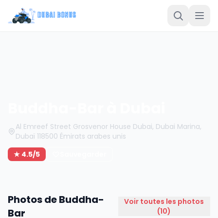
Buddha-Bar à Dubai
Al Emreef Street Grosvenor House Dubai, Dubai Marina,
Dubaï 118500 Émirats arabes unis
★ 4.5/5
Sauvegarder
Photos de Buddha-
Voir toutes les photos
Bar
(10)