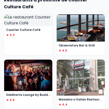
Culture Café
Counter Culture Café
★ 4.3
Observatory Bar & Grill
★ 4.5
Siddharta Lounge by Buddha-Bar
Massimo s Italian Restaurant
★ 4.5
★ 4.4