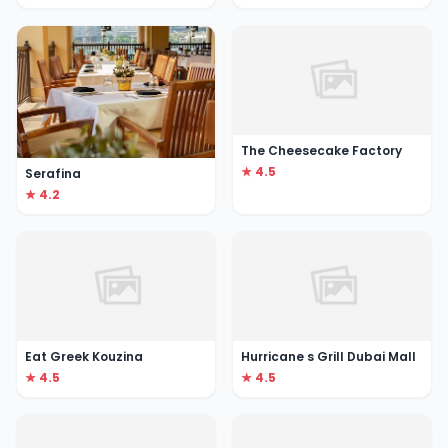
The Cheesecake Factory
★ 4.5
Serafina
★ 4.2
Eat Greek Kouzina
Hurricane s Grill Dubai Mall
★ 4.5
★ 4.5