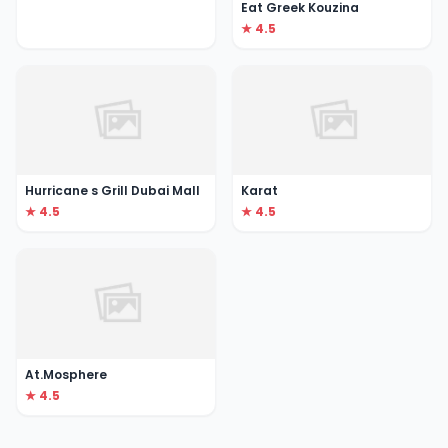
Eat Greek Kouzina
★ 4.5
Hurricane s Grill Dubai Mall
Karat
★ 4.5
★ 4.5
At.Mosphere
★ 4.5