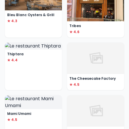
Bleu Blanc Oysters & Grill
★ 4.3
Tribes
★ 4.6
Thiptara
★ 4.4
The Cheesecake Factory
★ 4.5
Mami Umami
★ 4.5