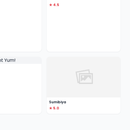
★ 4.5
Sumibiya
★ 5.0