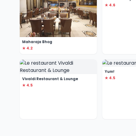
★ 4.6
Maharaja Bhog
★ 4.2
Yum!
★ 4.5
Vivaldi Restaurant & Lounge
★ 4.5