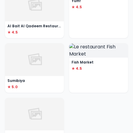
Yum!
★ 4.5
Al Bait Al Qadeem Restaurant and Cafe
★ 4.5
Fish Market
★ 4.5
Sumibiya
★ 5.0