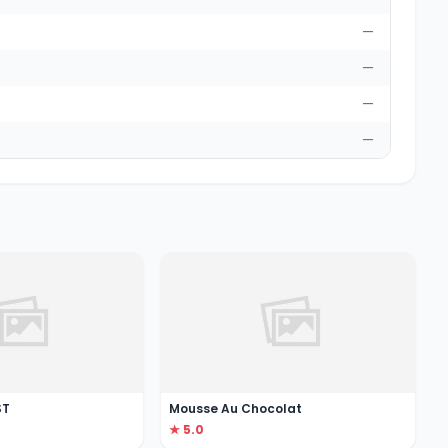
—
—
—
—
ST
Mousse Au Chocolat
★ 5.0