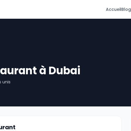
Accueil
Blog
aurant à Dubai
s unis
urant