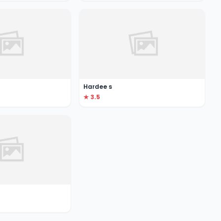
Hardee s
★ 3.5