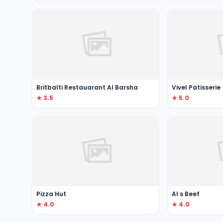
Britbalti Restauarant Al Barsha
Vivel Patisserie
★ 3.5
★ 5.0
Pizza Hut
Al s Beef
★ 4.0
★ 4.0