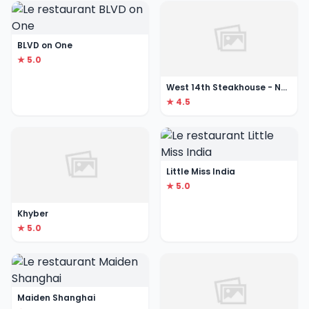
BLVD on One
★ 5.0
West 14th Steakhouse - New York Grill and Bar
★ 4.5
Little Miss India
★ 5.0
Khyber
★ 5.0
Maiden Shanghai