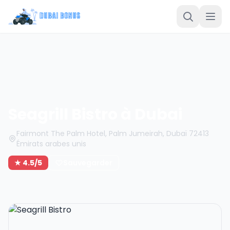
Seagrill Bistro à Dubai
Fairmont The Palm Hotel, Palm Jumeirah, Dubaï 72413
Émirats arabes unis
★ 4.5/5
Sauvegarder