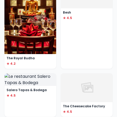
Besh
★ 4.5
The Royal Budha
★ 4.2
Salero Tapas & Bodega
★ 4.5
The Cheesecake Factory
★ 4.5