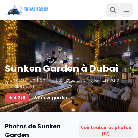
Sunken Garden à Dubai
The Ritz-Carlton - المركز التجاريDIFC - دبي - Émirats
arabes unis
★ 4.2/5
Sauvegarder
Photos de Sunken
Voir toutes les photos
Garden
(12)