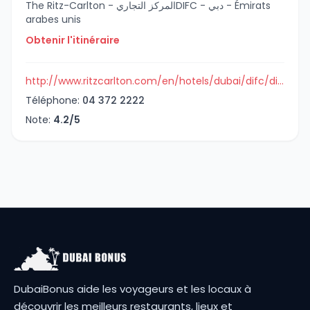
The Ritz-Carlton - المركز التجاريDIFC - دبي - Émirats
arabes unis
Obtenir l'itinéraire
http://www.ritzcarlton.com/en/hotels/dubai/difc/dining/sunken-garden
Téléphone:
04 372 2222
Note:
4.2/5
DubaiBonus aide les voyageurs et les locaux à
découvrir les meilleurs restaurants, lieux et