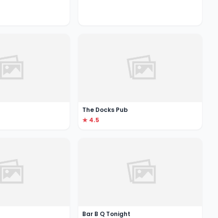
The Docks Pub
★ 4.5
Bar B Q Tonight