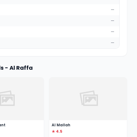
—
—
—
—
 - Al Raffa
ant
Al Mallah
★ 4.5