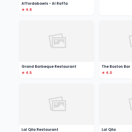
Affordabowls - Al Raffa
★ 4.8
Grand Barbeque Restaurant
The Boston Bar
★ 4.5
★ 4.0
Lal Qila Restaurant
Lal Qila