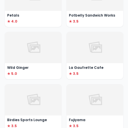
Petals
Potbelly Sandwich Works
★ 4.0
★ 3.5
Wild Ginger
La Gaufrette Cafe
★ 5.0
★ 3.5
Birdies Sports Lounge
Fujiyama
★ 3.5
★ 3.5