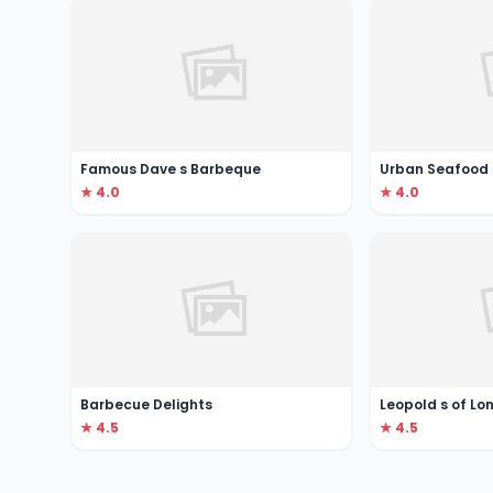
Famous Dave s Barbeque
Urban Seafood
★ 4.0
★ 4.0
Barbecue Delights
Leopold s of Lo
★ 4.5
★ 4.5