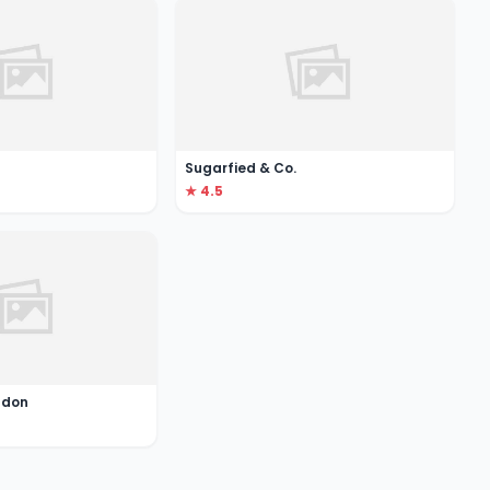
Sugarfied & Co.
★ 4.5
ndon