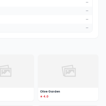
—
—
—
—
Olive Garden
★ 4.0