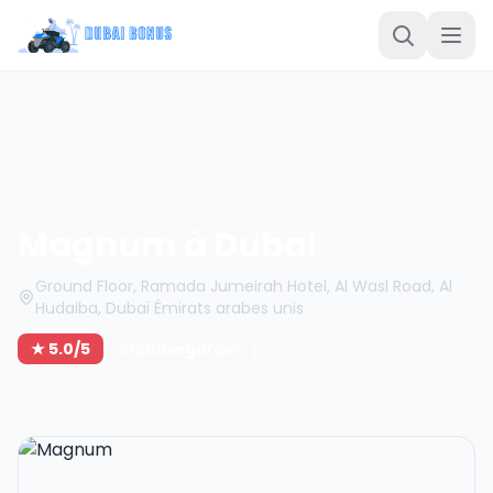
Magnum à Dubai
Ground Floor, Ramada Jumeirah Hotel, Al Wasl Road, Al
Hudaiba, Dubaï Émirats arabes unis
★ 5.0/5
Sauvegarder