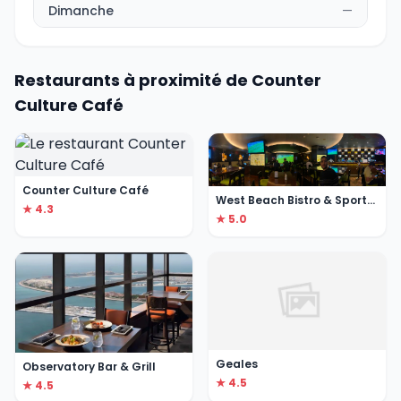
Dimanche
—
Restaurants à proximité de Counter
Culture Café
Counter Culture Café
West Beach Bistro & Sports Lounge
★ 4.3
★ 5.0
Geales
Observatory Bar & Grill
★ 4.5
★ 4.5