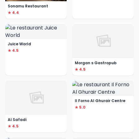
Sonamu Restaurant
★ 4.4
Juice World
★ 4.5
Morgan s Gastropub
★ 4.5
Il Forno Al Ghurair Centre
★ 5.0
Al Safadi
★ 4.5