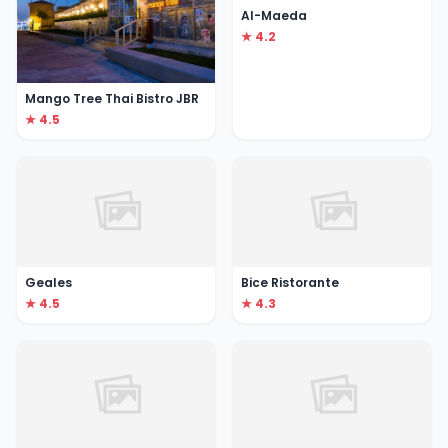
Al-Maeda
★ 4.2
Mango Tree Thai Bistro JBR
★ 4.5
Geales
Bice Ristorante
★ 4.5
★ 4.3