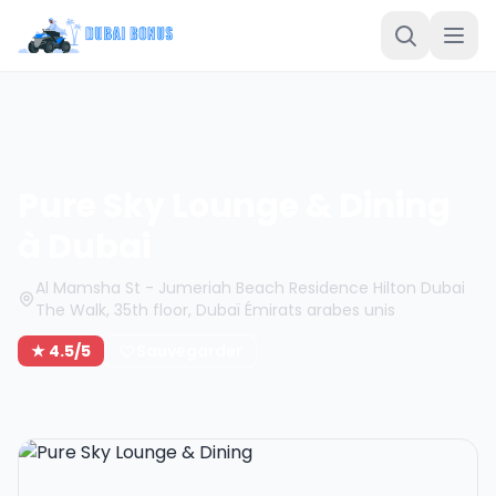
Pure Sky Lounge & Dining
à Dubai
Al Mamsha St - Jumeriah Beach Residence Hilton Dubai
The Walk, 35th floor, Dubaï Émirats arabes unis
★ 4.5/5
Sauvegarder