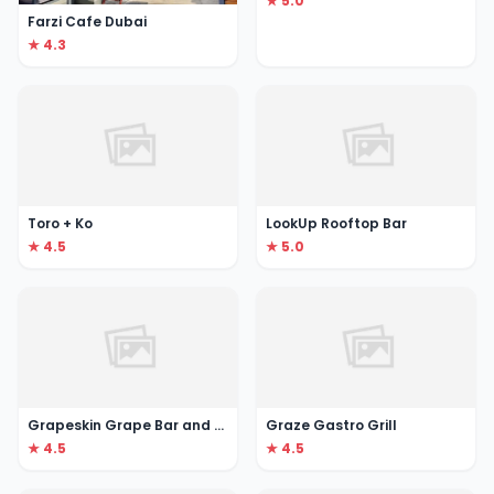
★ 5.0
Farzi Cafe Dubai
★ 4.3
Toro + Ko
LookUp Rooftop Bar
★ 4.5
★ 5.0
Grapeskin Grape Bar and Kitchen
Graze Gastro Grill
★ 4.5
★ 4.5