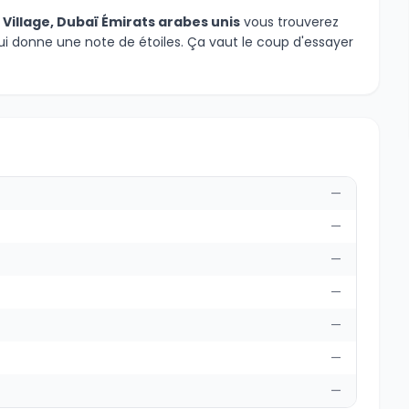
li Village, Dubaï Émirats arabes unis
vous trouverez
ui donne une note de étoiles. Ça vaut le coup d'essayer
—
—
—
—
—
—
—