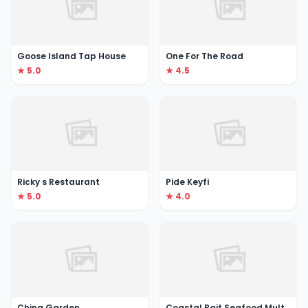
Goose Island Tap House
One For The Road
★ 5.0
★ 4.5
Ricky s Restaurant
Pide Keyfi
★ 5.0
★ 4.0
China Garden
Coastal Bait Seafood MultiCuisine