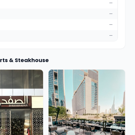
—
—
—
—
orts & Steakhouse