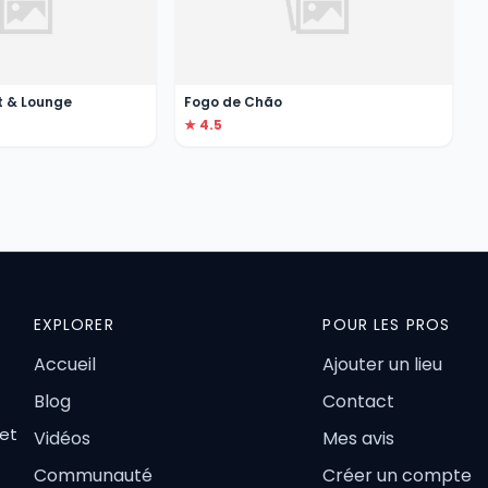
t & Lounge
Fogo de Chão
★ 4.5
EXPLORER
POUR LES PROS
Accueil
Ajouter un lieu
Blog
Contact
 et
Vidéos
Mes avis
Communauté
Créer un compte