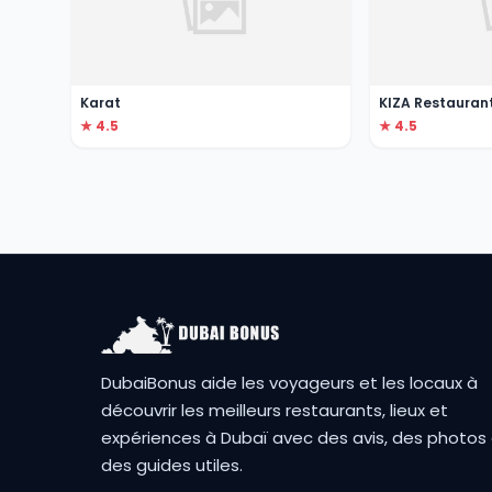
Karat
KIZA Restauran
★ 4.5
★ 4.5
DubaiBonus aide les voyageurs et les locaux à
découvrir les meilleurs restaurants, lieux et
expériences à Dubaï avec des avis, des photos
des guides utiles.