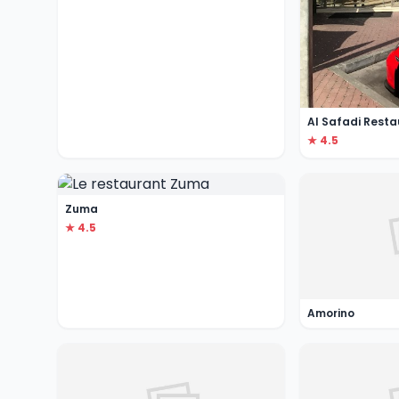
Al Safadi Resta
★ 4.5
Zuma
★ 4.5
Amorino