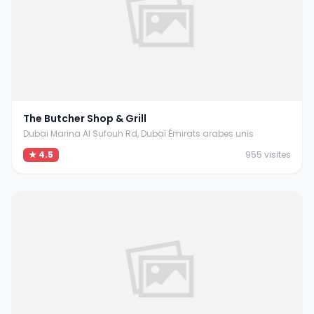
The Butcher Shop & Grill
Dubai Marina Al Sufouh Rd, Dubaï Émirats arabes unis
★ 4.5
955 visites