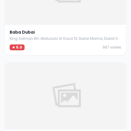
Baba Dubai
King Salman Bin Abdulaziz Al Saud St, Dubai Marina, Dubaï 00000 Émirats arabes unis
★ 5.0
967 visites