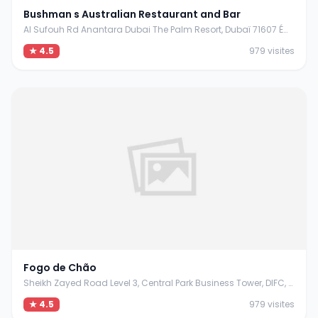
Bushman s Australian Restaurant and Bar
Al Sufouh Rd Anantara Dubai The Palm Resort, Dubaï 71607 Émirats arabes unis
★ 4.5
979 visites
Fogo de Chão
Sheikh Zayed Road Level 3, Central Park Business Tower, DIFC, Dubaï Émirats arabes unis
★ 4.5
979 visites