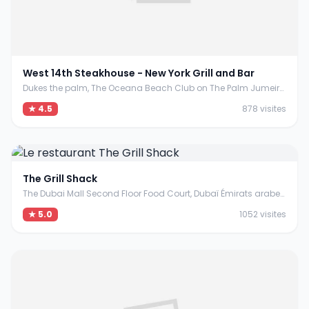
West 14th Steakhouse - New York Grill and Bar
Dukes the palm, The Oceana Beach Club on The Palm Jumeirah, Dubaï Émirats arabes unis
★ 4.5
878 visites
The Grill Shack
The Dubai Mall Second Floor Food Court, Dubaï Émirats arabes unis
★ 5.0
1052 visites