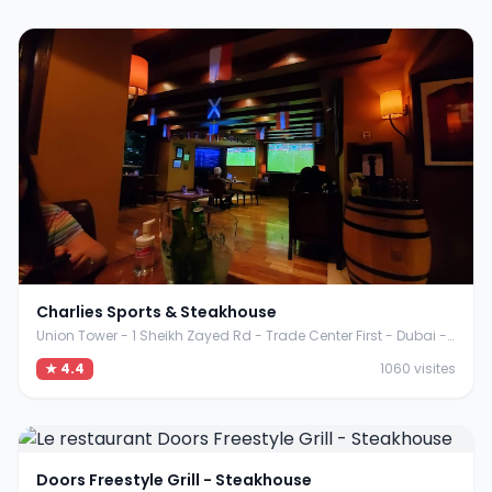
Charlies Sports & Steakhouse
Union Tower - 1 Sheikh Zayed Rd - Trade Center First - Dubai - Émirats arabes unis
★ 4.4
1060 visites
Doors Freestyle Grill - Steakhouse