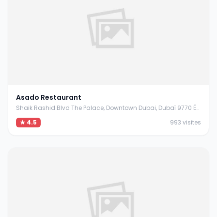
Asado Restaurant
Shaik Rashid Blvd The Palace, Downtown Dubai, Dubaï 9770 Émirats arabes unis
★ 4.5
993 visites