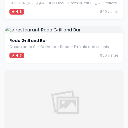
8/5 - 314 شارع السيف - Bur Dubai - Umm Hurair 1 - دبي - Émirats arabes unis
★ 4.6
849 visites
Roda Grill and Bar
Casablanca St - Garhoud - Dubai - Émirats arabes unis
★ 4.3
956 visites