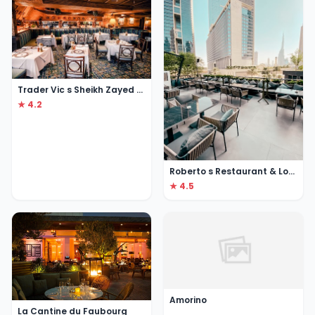
Trader Vic s Sheikh Zayed Road
★ 4.2
Roberto s Restaurant & Lounge
★ 4.5
Amorino
La Cantine du Faubourg