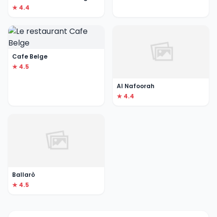
★ 4.4
Cafe Belge
★ 4.5
Al Nafoorah
★ 4.4
Ballarò
★ 4.5