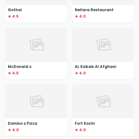
Gothai
Nellara Restaurant
★ 4.5
★ 4.0
McDonald s
AL Kabab Al Afghani
★ 4.5
★ 4.0
Domino s Pizza
Fort Kochi
★ 4.0
★ 4.0