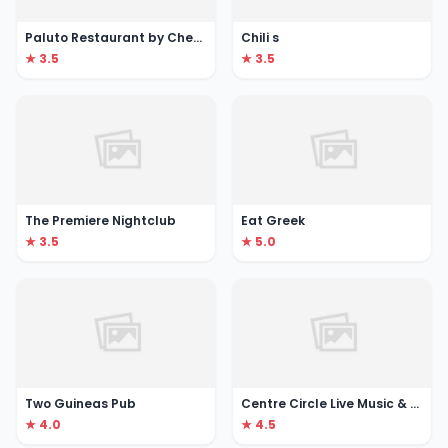
Paluto Restaurant by Chef Boy Logro
Chili s
★ 3.5
★ 3.5
The Premiere Nightclub
Eat Greek
★ 3.5
★ 5.0
Two Guineas Pub
Centre Circle Live Music & Sports Bar
★ 4.0
★ 4.5