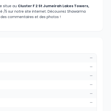
e situe au
Cluster F 2 St Jumeirah Lakes Towers,
té /5 sur notre site internet. Découvrez Shawarma
s des commentaires et des photos !
—
—
—
—
—
—