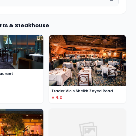
—
orts & Steakhouse
taurant
Trader Vic s Sheikh Zayed Road
★ 4.2