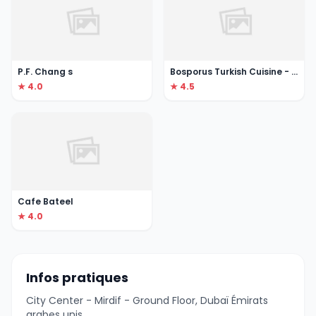
P.F. Chang s
Bosporus Turkish Cuisine - Boulevard
★ 4.0
★ 4.5
Cafe Bateel
★ 4.0
Infos pratiques
City Center - Mirdif - Ground Floor, Dubaï Émirats
arabes unis