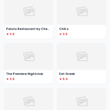
Paluto Restaurant by Chef Boy Logro
Chili s
★ 3.5
★ 3.5
The Premiere Nightclub
Eat Greek
★ 3.5
★ 5.0