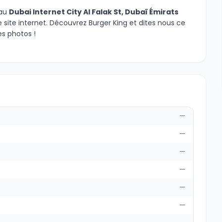
 au
Dubai Internet City Al Falak St, Dubaï Émirats
e site internet. Découvrez Burger King et dites nous ce
s photos !
—
—
—
—
—
—