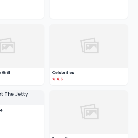
 Grill
Celebrities
★ 4.5
ge