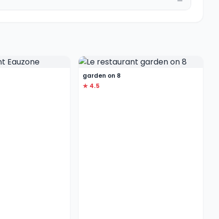
—
garden on 8
★ 4.5