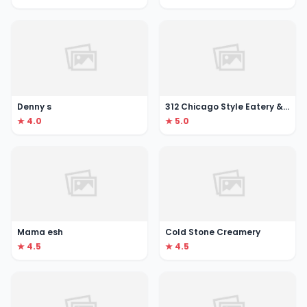
Denny s
312 Chicago Style Eatery & Cafe
★ 4.0
★ 5.0
Mama esh
Cold Stone Creamery
★ 4.5
★ 4.5