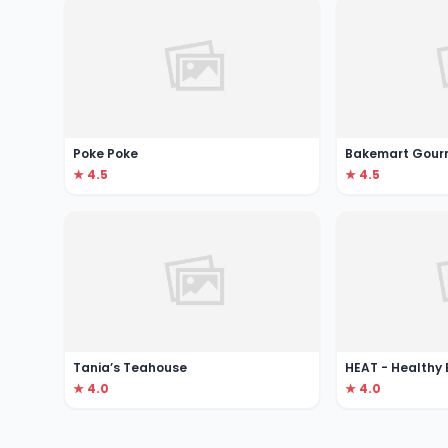
Poke Poke
★ 4.5
★ 4.5
Tania’s Teahouse
HEAT - Healthy 
★ 4.0
★ 4.0