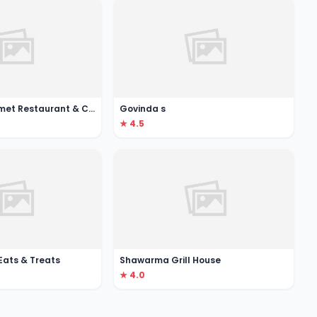
Bakemart Gourmet Restaurant & Cake Shop, Jumeirah
Govinda s
★ 4.5
Eats & Treats
Shawarma Grill House
★ 4.0