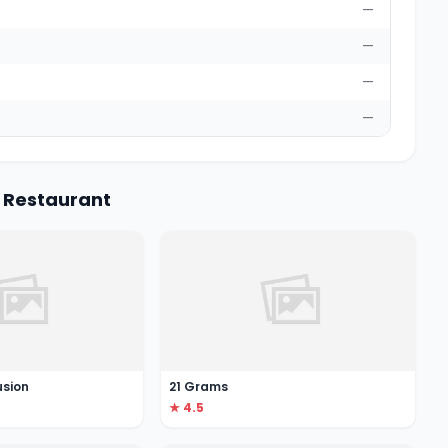
—
—
—
—
h Restaurant
usion
21 Grams
★ 4.5