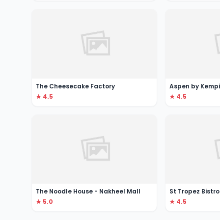
The Cheesecake Factory
Aspen by Kempi
★ 4.5
★ 4.5
The Noodle House - Nakheel Mall
St Tropez Bistro
★ 5.0
★ 4.5