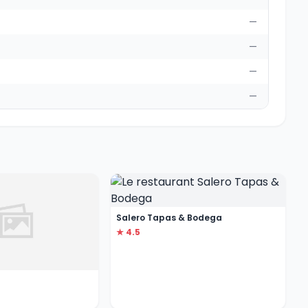
—
—
—
—
Salero Tapas & Bodega
★ 4.5