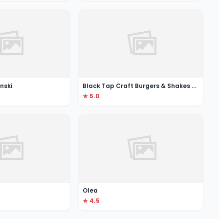
nski
Black Tap Craft Burgers & Shakes Mall of the Emirates
★ 5.0
Olea
★ 4.5