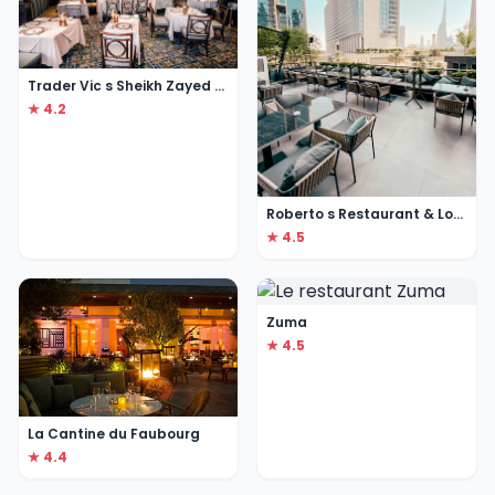
Trader Vic s Sheikh Zayed Road
★ 4.2
Roberto s Restaurant & Lounge
★ 4.5
Zuma
★ 4.5
La Cantine du Faubourg
★ 4.4