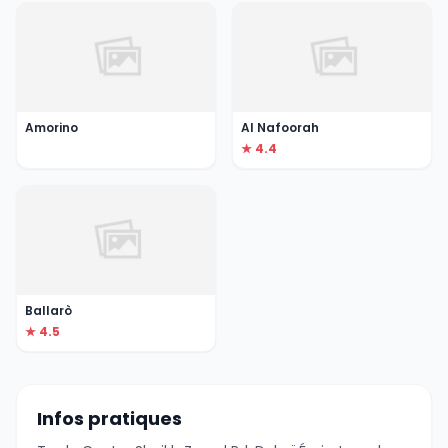
Amorino
Al Nafoorah
★ 4.4
Ballarò
★ 4.5
Infos pratiques