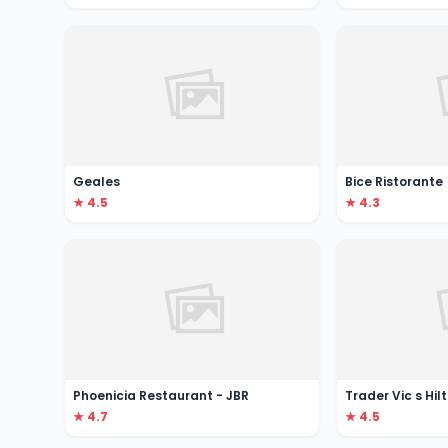
Geales
Bice Ristorante
★ 4.5
★ 4.3
Phoenicia Restaurant - JBR
Trader Vic s Hi
★ 4.7
★ 4.5