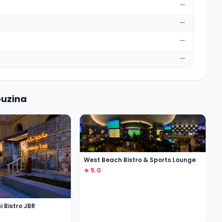
—
—
—
—
ouzina
West Beach Bistro & Sports Lounge
★ 5.0
 Bistro JBR