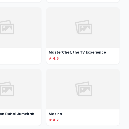
MasterChef, the TV Experience
★ 4.5
lton Dubai Jumeirah
Mazina
★ 4.7