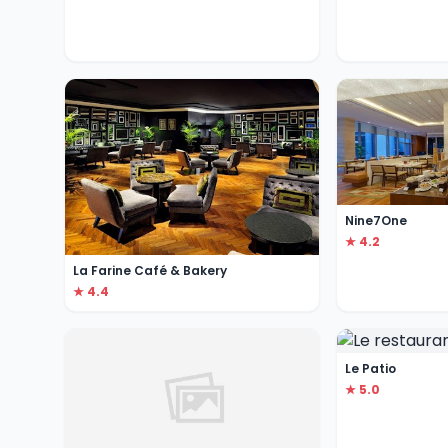
Nine7One
★ 4.2
La Farine Café & Bakery
★ 4.4
Le Patio
★ 5.0