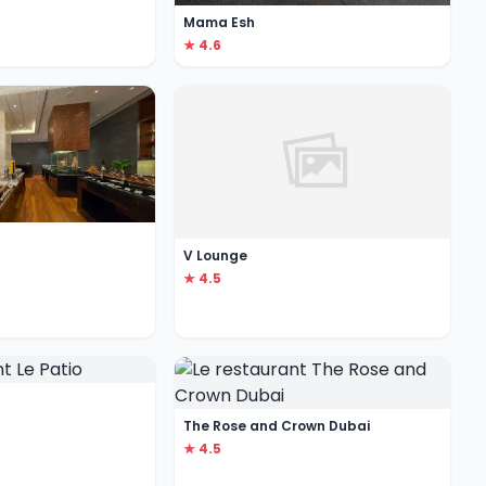
Mama Esh
★ 4.6
V Lounge
★ 4.5
The Rose and Crown Dubai
★ 4.5