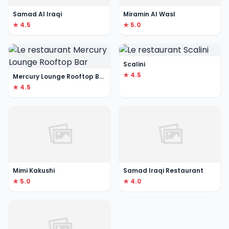
Samad Al Iraqi
Miramin Al Wasl
★ 4.5
★ 5.0
Scalini
★ 4.5
Mercury Lounge Rooftop Bar
★ 4.5
Mimi Kakushi
Samad Iraqi Restaurant
★ 5.0
★ 4.0